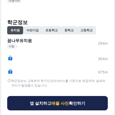
대형마트
학군정보
유치원
어린이집
초등학교
중학교
고등학교
꿈나무유치원
294
m
-
사립
364
m
875
m
학군정보는 교육부의 학구도안내서비스를 기준으로 제공되며, 실제와
차이가 발생할수 있습니다.
앱 설치하고
매물 사진
확인하기