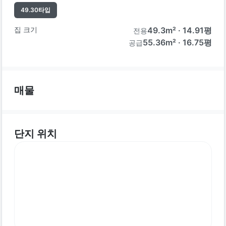
49.30
타입
집 크기
49.3
m² ·
14.91
평
전용
55.36m² · 16.75평
공급
매물
단지 위치