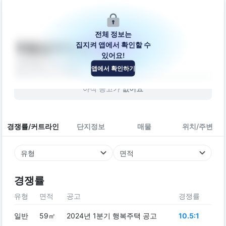
전체 정보는
집지켜 앱에서 확인할 수
뒷들길30번길 10
있어요!
강원특별자치도 춘천시 뒷들길30번길 10
앱에서 확인하기
빌라
2015
년 (
11
년차)
아직 공고가
없어요
경쟁률/커트라인
단지정보
매물
위치/주변
유형
면적
경쟁률
유형
면적
공고
경쟁률
일반
59㎡
2024년 1분기 행복주택 공고
10.5:1