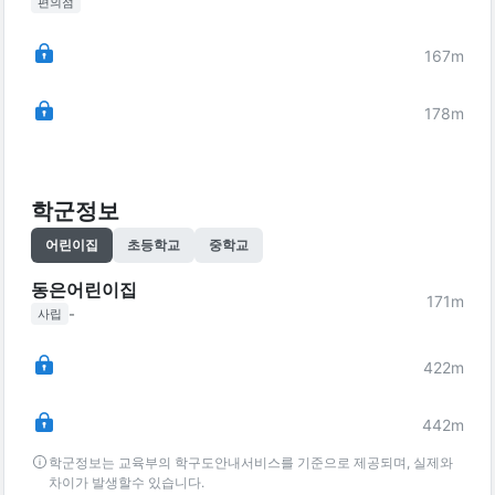
편의점
167
m
178
m
학군정보
어린이집
초등학교
중학교
동은어린이집
171
m
-
사립
422
m
442
m
학군정보는 교육부의 학구도안내서비스를 기준으로 제공되며, 실제와
차이가 발생할수 있습니다.