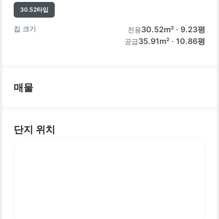
30.52
타입
집 크기
30.52
m² ·
9.23
평
전용
35.91m² · 10.86평
공급
매물
단지 위치