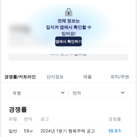
전체 정보는
집지켜 앱에서 확인할 수
다우빌
있어요!
울산광역시 중구 함월6길 41-7
앱에서 확인하기
빌라
2007
년 (
19
년차)
아직 공고가
없어요
경쟁률/커트라인
단지정보
매물
위치/주변
유형
면적
경쟁률
유형
면적
공고
경쟁률
일반
59㎡
2024년 1분기 행복주택 공고
10.5:1