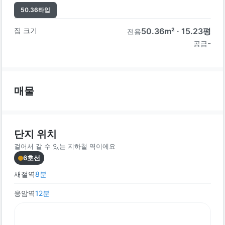
50.36
타입
집 크기
50.36
m² ·
15.23
평
전용
-
공급
매물
단지 위치
걸어서 갈 수 있는 지하철 역이에요
6호선
새절역
8
분
응암역
12
분