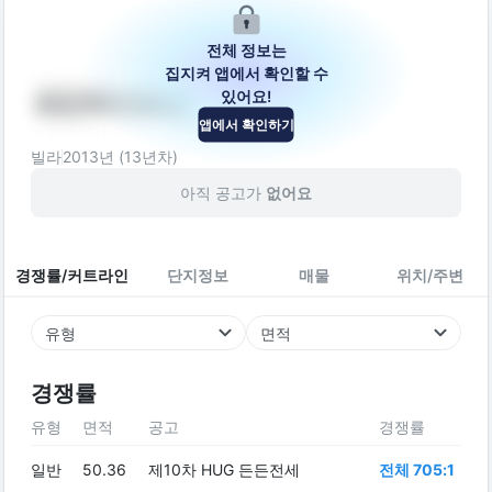
전체 정보는
집지켜 앱에서 확인할 수
있어요!
세민하이파크
앱에서 확인하기
서울특별시 은평구 응암로 218-4
빌라
2013
년 (
13
년차)
아직 공고가
없어요
경쟁률/커트라인
단지정보
매물
위치/주변
유형
면적
경쟁률
유형
면적
공고
경쟁률
일반
50.36
제10차 HUG 든든전세
전체 705:1