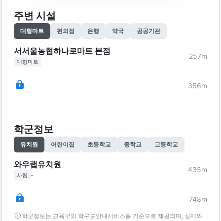
주변 시설
대형마트
편의점
은행
약국
공공기관
서서울농협하나로마트 본점
257
m
대형마트
356
m
학군정보
유치원
어린이집
초등학교
중학교
고등학교
와우랩유치원
435
m
-
사립
748
m
학군정보는 교육부의 학구도안내서비스를 기준으로 제공되며, 실제와