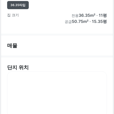
36.35
타입
집 크기
36.35
m² ·
11
평
전용
50.75m² · 15.35평
공급
매물
단지 위치