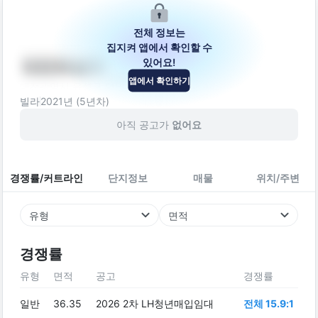
전체 정보는
집지켜 앱에서 확인할 수
있어요!
대전유성구
앱에서 확인하기
대전광역시 유성구 덕명서로2번길 45
빌라
2021
년 (
5
년차)
아직 공고가
없어요
경쟁률/커트라인
단지정보
매물
위치/주변
유형
면적
경쟁률
유형
면적
공고
경쟁률
일반
36.35
2026 2차 LH청년매입임대
전체 15.9:1