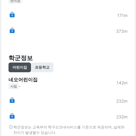
편의점
171
m
373
m
학군정보
어린이집
초등학교
네오어린이집
142
m
-
사립
232
m
232
m
학군정보는 교육부의 학구도안내서비스를 기준으로 제공되며, 실제와
차이가 발생할수 있습니다.