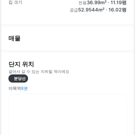
집 크기
36.99
m² ·
11.19
평
전용
52.9544m² · 16.02평
공급
매물
단지 위치
걸어서 갈 수 있는 지하철 역이에요
분당선
야목역
8
분