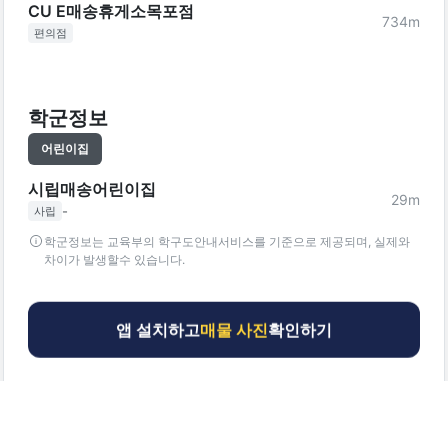
CU E매송휴게소목포점
734
m
편의점
학군정보
어린이집
시립매송어린이집
29
m
-
사립
학군정보는 교육부의 학구도안내서비스를 기준으로 제공되며, 실제와
차이가 발생할수 있습니다.
앱 설치하고
매물 사진
확인하기