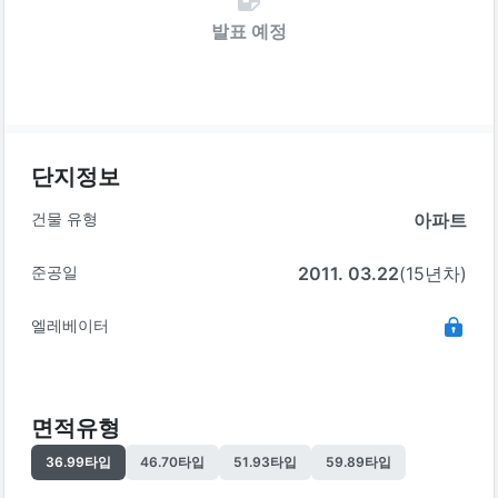
발표 예정
단지정보
건물 유형
아파트
준공일
2011. 03.22
(15년차)
엘레베이터
면적유형
36.99
타입
46.70
타입
51.93
타입
59.89
타입