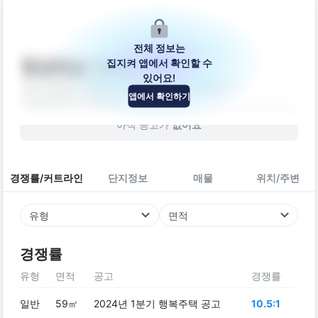
전체 정보는
집지켜 앱에서 확인할 수
화성매송 1단지
있어요!
경기도 화성시 효행구 매송면 매송로360번길 11
앱에서 확인하기
아파트
2011
년 (
15
년차)
아직 공고가
없어요
경쟁률/커트라인
단지정보
매물
위치/주변
유형
면적
경쟁률
유형
면적
공고
경쟁률
일반
59㎡
2024년 1분기 행복주택 공고
10.5:1