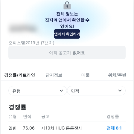
전체 정보는
집지켜 앱에서 확인할 수
있어요!
삼성캐슬
앱에서 확인하기
인천광역시 미추홀구 경인로 225
오피스텔
2019
년 (
7
년차)
아직 공고가
없어요
경쟁률/커트라인
단지정보
매물
위치/주변
유형
면적
경쟁률
유형
면적
공고
경쟁률
일반
76.06
제10차 HUG 든든전세
전체 6:1