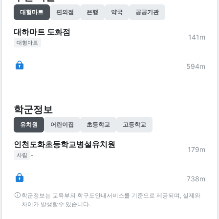
대형마트
편의점
은행
약국
공공기관
대하마트 도화점
141
m
대형마트
594
m
학군정보
유치원
어린이집
초등학교
고등학교
인천도화초등학교병설유치원
179
m
-
사립
738
m
학군정보는 교육부의 학구도안내서비스를 기준으로 제공되며, 실제와
차이가 발생할수 있습니다.