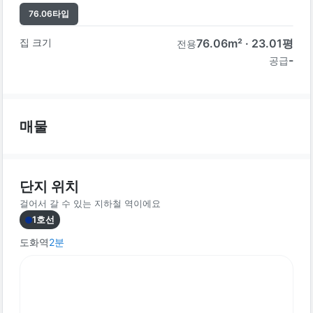
76.06
타입
집 크기
76.06
m² ·
23.01
평
전용
-
공급
매물
단지 위치
걸어서 갈 수 있는 지하철 역이에요
1호선
도화역
2
분