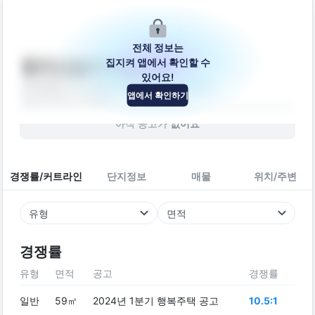
전체 정보는
집지켜 앱에서 확인할 수
봉의산길22번길 24
있어요!
강원특별자치도 춘천시 봉의산길22번길 24
앱에서 확인하기
빌라
2016
년 (
10
년차)
아직 공고가
없어요
경쟁률/커트라인
단지정보
매물
위치/주변
유형
면적
경쟁률
유형
면적
공고
경쟁률
일반
59㎡
2024년 1분기 행복주택 공고
10.5:1