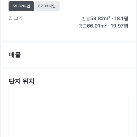
59.82
타입
67.03
타입
집 크기
59.82
m² ·
18.1
평
전용
66.01m² · 19.97평
공급
매물
단지 위치