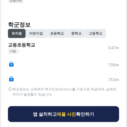
대형마트
학군정보
유치원
어린이집
초등학교
중학교
고등학교
교동초등학교
547
m
-
사립
709
m
753
m
학군정보는 교육부의 학구도안내서비스를 기준으로 제공되며, 실제와
차이가 발생할수 있습니다.
앱 설치하고
매물 사진
확인하기