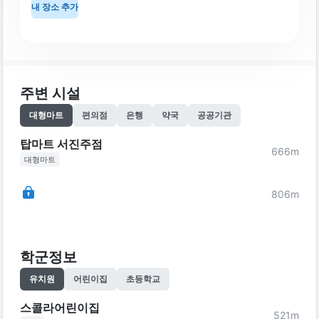
내 장소 추가
주변 시설
대형마트
편의점
은행
약국
공공기관
탑마트 서진주점
666
m
대형마트
806
m
학군정보
유치원
어린이집
초등학교
스콜라어린이집
521
m