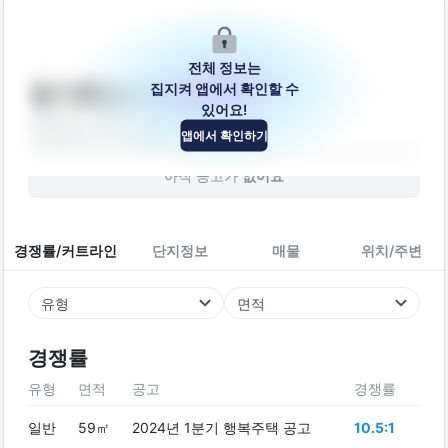
전체 정보는
집지켜 앱에서 확인할 수
평거휴먼시아4단지
있어요!
경상남도 진주시 새평거로 75
앱에서 확인하기
아파트
2011
년 (
15
년차)
아직 공고가
없어요
경쟁률/커트라인
단지정보
매물
위치/주변
유형
면적
경쟁률
유형
면적
공고
경쟁률
일반
59㎡
2024년 1분기 행복주택 공고
10.5:1