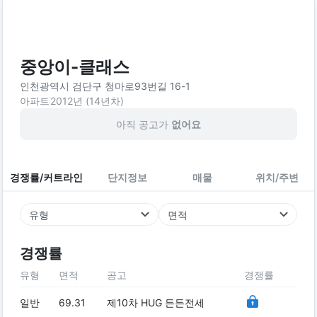
중앙이-클래스
인천광역시 검단구 청마로93번길 16-1
아파트
2012
년 (
14
년차)
아직 공고가
없어요
경쟁률/커트라인
단지정보
매물
위치/주변
유형
면적
경쟁률
유형
면적
공고
경쟁률
일반
69.31
제10차 HUG 든든전세