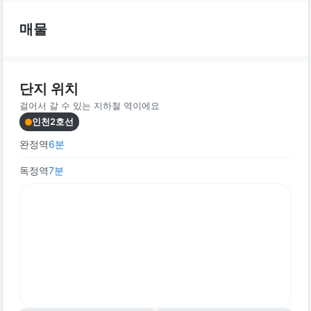
매물
단지 위치
걸어서 갈 수 있는 지하철 역이에요
인천2호선
완정역
6
분
독정역
7
분