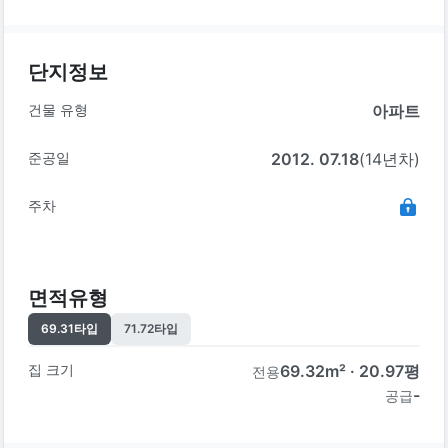
단지정보
건물 유형
아파트
준공일
2012. 07.18
(14년차)
주차
면적유형
69.31
타입
71.72
타입
집 크기
69.32
m² ·
20.97
평
전용
-
공급