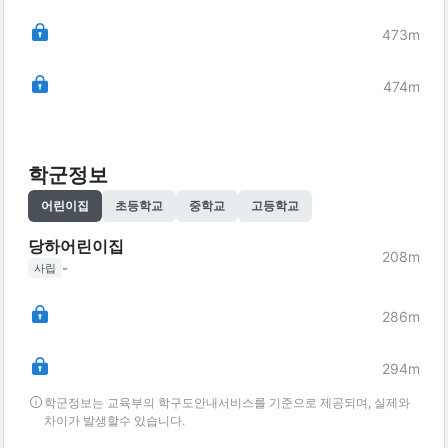
473
m
474
m
학군정보
어린이집
초등학교
중학교
고등학교
당하어린이집
208
m
-
사립
286
m
294
m
학군정보는 교육부의 학구도안내서비스를 기준으로 제공되며, 실제와
차이가 발생할수 있습니다.