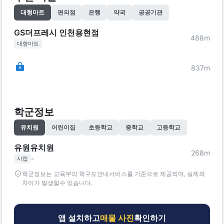
대형마트
편의점
은행
약국
공공기관
GS더프레시 인천용현점
488
m
대형마트
837
m
학군정보
유치원
어린이집
초등학교
중학교
고등학교
유원유치원
268
m
-
사립
학군정보는 교육부의 학구도안내서비스를 기준으로 제공되며, 실제와
차이가 발생할수 있습니다.
앱 설치하고
매물 사진
확인하기