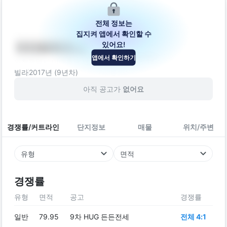
전체 정보는
집지켜 앱에서 확인할 수
있어요!
더아트하우스
앱에서 확인하기
인천광역시 미추홀구 낙섬중로91번길 28-14
빌라
2017
년 (
9
년차)
아직 공고가
없어요
경쟁률/커트라인
단지정보
매물
위치/주변
유형
면적
경쟁률
유형
면적
공고
경쟁률
일반
79.95
9차 HUG 든든전세
전체 4:1