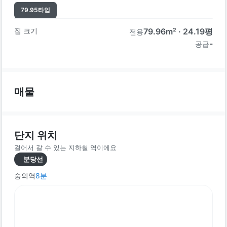
79.95
타입
집 크기
79.96
m² ·
24.19
평
전용
-
공급
매물
단지 위치
걸어서 갈 수 있는 지하철 역이에요
분당선
숭의역
8
분