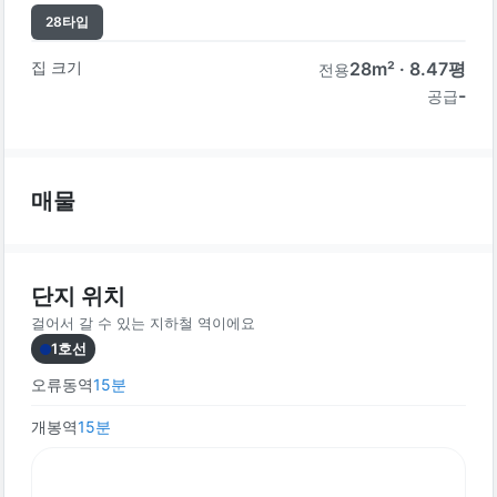
28
타입
집 크기
28
m² ·
8.47
평
전용
-
공급
매물
단지 위치
걸어서 갈 수 있는 지하철 역이에요
1호선
오류동역
15
분
개봉역
15
분