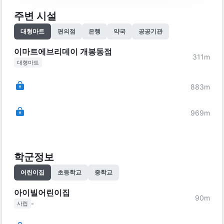
주변 시설
대형마트
편의점
은행
약국
공공기관
이마트에브리데이 개봉동점
311
m
대형마트
883
m
969
m
학군정보
어린이집
초등학교
중학교
아이빌어린이집
90
m
-
사립