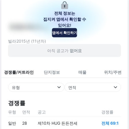
전체 정보는
집지켜 앱에서 확인할 수
있어요!
이데아하우스
앱에서 확인하기
서울특별시 구로구 개봉로11나길 10-4
빌라
2015
년 (
11
년차)
아직 공고가
없어요
경쟁률/커트라인
단지정보
매물
위치/주변
유형
면적
경쟁률
유형
면적
공고
경쟁률
일반
28
제10차 HUG 든든전세
전체 69:1