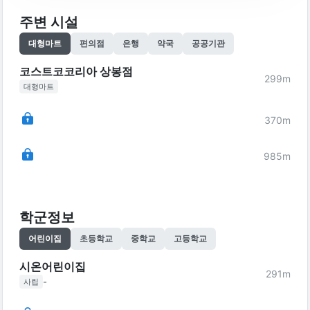
주변 시설
대형마트
편의점
은행
약국
공공기관
코스트코코리아 상봉점
299
m
대형마트
370
m
985
m
학군정보
어린이집
초등학교
중학교
고등학교
시온어린이집
291
m
-
사립