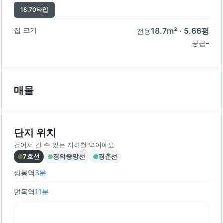
18.70
타입
집 크기
18.7
m² ·
5.66
평
전용
-
공급
매물
단지 위치
걸어서 갈 수 있는 지하철 역이에요
7호선
경의중앙선
경춘선
상봉역
3
분
면목역
11
분