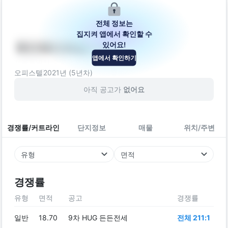
전체 정보는
집지켜 앱에서 확인할 수
있어요!
케이제이케렌시아
앱에서 확인하기
서울특별시 중랑구 면목로92다길 18
오피스텔
2021
년 (
5
년차)
아직 공고가
없어요
경쟁률/커트라인
단지정보
매물
위치/주변
유형
면적
경쟁률
유형
면적
공고
경쟁률
일반
18.70
9차 HUG 든든전세
전체 211:1