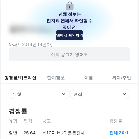
전체 정보는
집지켜 앱에서 확인할 수
있어요!
엘케이드림빌 제에
앱에서 확인하기
서울특별시 강서구 등촌로13길 96
아파트
2018
년 (
8
년차)
아직 공고가
없어요
경쟁률/커트라인
단지정보
매물
위치/주변
유형
면적
경쟁률
유형
면적
공고
경쟁률
일반
25.64
제10차 HUG 든든전세
전체 20:1