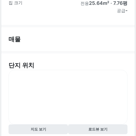
집 크기
25.64
m² ·
7.76
평
전용
-
공급
매물
단지 위치
지도 보기
로드뷰 보기