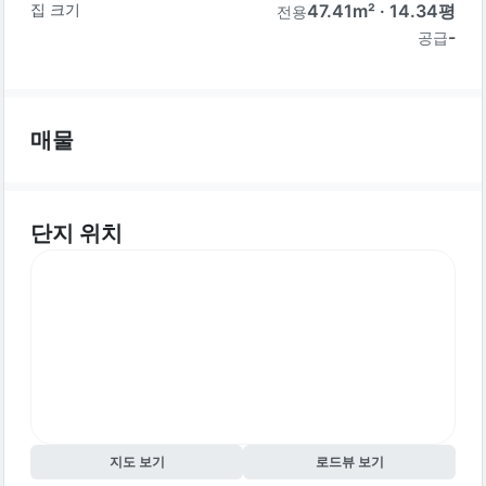
집 크기
47.41
m² ·
14.34
평
전용
-
공급
매물
단지 위치
지도 보기
로드뷰 보기