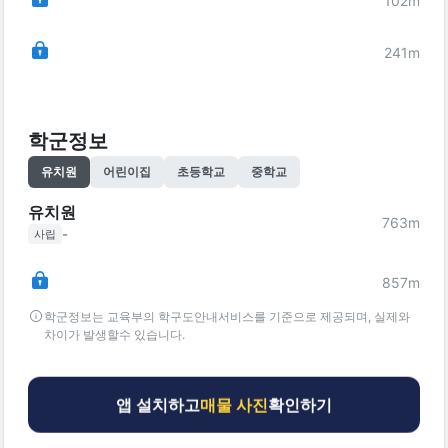
102
m
241
m
학군정보
유치원
어린이집
초등학교
중학교
유치원
763
m
-
사립
857
m
학군정보는 교육부의 학구도안내서비스를 기준으로 제공되며, 실제와
차이가 발생할수 있습니다.
앱 설치하고
매물 사진
확인하기