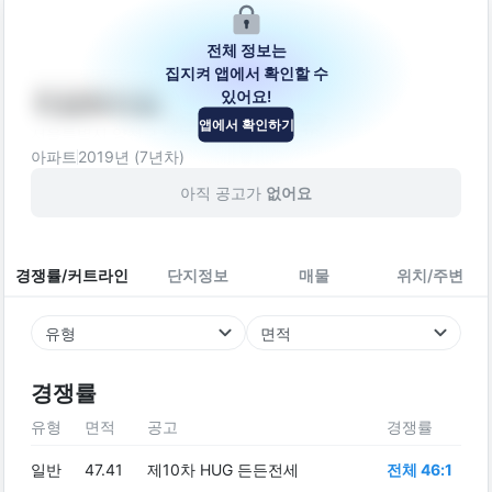
전체 정보는
집지켜 앱에서 확인할 수
있어요!
미성트라움
앱에서 확인하기
서울특별시 양천구 남부순환로67길 14-16
아파트
2019
년 (
7
년차)
아직 공고가
없어요
경쟁률/커트라인
단지정보
매물
위치/주변
유형
면적
경쟁률
유형
면적
공고
경쟁률
일반
47.41
제10차 HUG 든든전세
전체 46:1