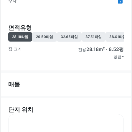
주차
면적유형
28.18
타입
29.50
타입
32.65
타입
37.51
타입
38.01
타입
집 크기
28.18
m² ·
8.52
평
전용
-
공급
매물
단지 위치