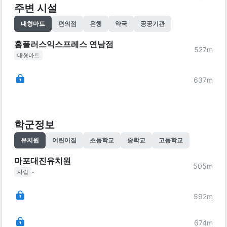
주변 시설
대형마트
편의점
은행
약국
공공기관
홈플러스익스프레스 연남점
527
m
대형마트
637
m
학군정보
유치원
어린이집
초등학교
중학교
고등학교
마포대진유치원
505
m
-
사립
592
m
674
m