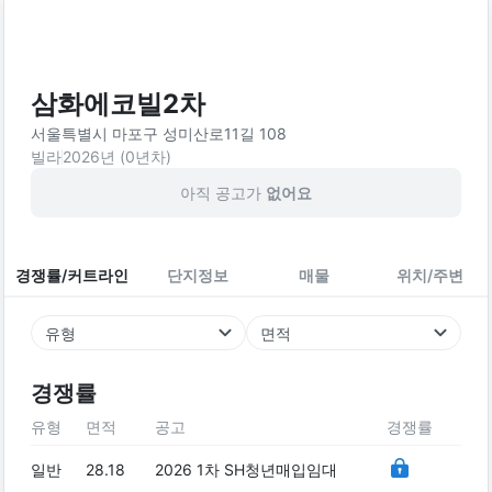
삼화에코빌2차
서울특별시 마포구 성미산로11길 108
빌라
2026
년 (
0
년차)
아직 공고가
없어요
경쟁률/커트라인
단지정보
매물
위치/주변
유형
면적
경쟁률
유형
면적
공고
경쟁률
일반
28.18
2026 1차 SH청년매입임대