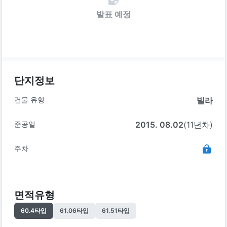
발표 예정
단지정보
건물 유형
빌라
준공일
2015. 08.02
(11년차)
주차
면적유형
60.4
타입
61.06
타입
61.51
타입