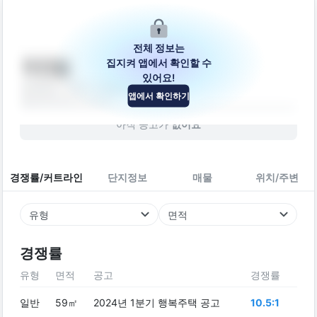
전체 정보는
집지켜 앱에서 확인할 수
자인빌
있어요!
경상남도 사천시 사천읍 동문2길 97
앱에서 확인하기
빌라
2015
년 (
11
년차)
아직 공고가
없어요
경쟁률/커트라인
단지정보
매물
위치/주변
유형
면적
경쟁률
유형
면적
공고
경쟁률
일반
59㎡
2024년 1분기 행복주택 공고
10.5:1