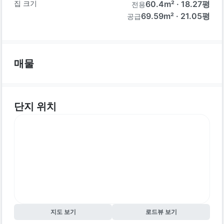
집 크기
60.4
m² ·
18.27
평
전용
69.59m² · 21.05평
공급
매물
단지 위치
지도 보기
로드뷰 보기