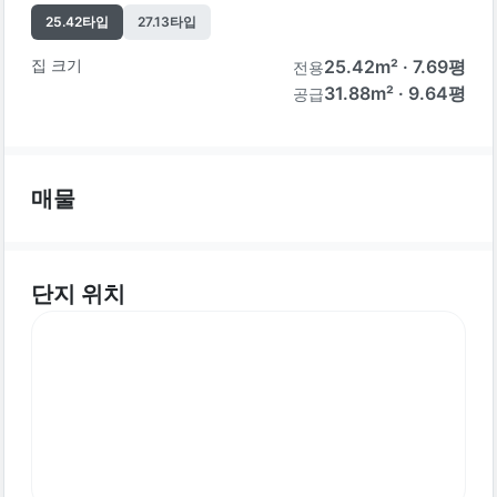
25.42
타입
27.13
타입
집 크기
25.42
m² ·
7.69
평
전용
31.88m² · 9.64평
공급
매물
단지 위치