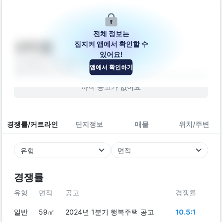
전체 정보는
집지켜 앱에서 확인할 수
LH다움
있어요!
대구광역시 북구 팔거천동로4길 36-12
앱에서 확인하기
빌라
2019
년 (
7
년차)
아직 공고가
없어요
경쟁률/커트라인
단지정보
매물
위치/주변
유형
면적
경쟁률
유형
면적
공고
경쟁률
일반
59㎡
2024년 1분기 행복주택 공고
10.5:1