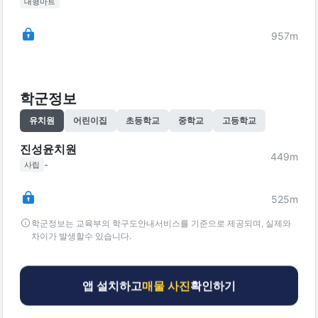
대형마트
957
m
학군정보
유치원
어린이집
초등학교
중학교
고등학교
진성윤치원
449
m
-
사립
525
m
학군정보는 교육부의 학구도안내서비스를 기준으로 제공되며, 실제와
차이가 발생할수 있습니다.
앱 설치하고
매물 사진
확인하기