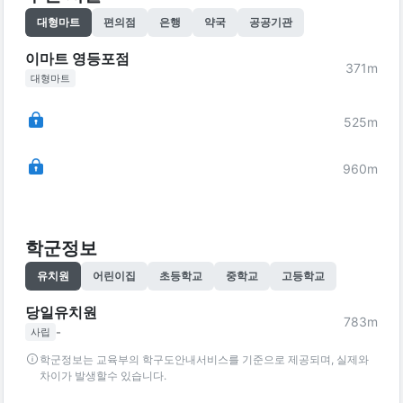
대형마트
편의점
은행
약국
공공기관
이마트 영등포점
371
m
대형마트
525
m
960
m
학군정보
유치원
어린이집
초등학교
중학교
고등학교
당일유치원
783
m
-
사립
학군정보는 교육부의 학구도안내서비스를 기준으로 제공되며, 실제와
차이가 발생할수 있습니다.