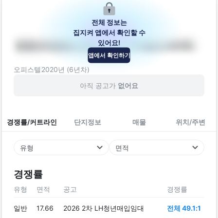
전체 정보는
집지켜 앱에서 확인할 수
있어요!
영등포영등포동3가(더위일신세계)
앱에서 확인하기
서울특별시 영등포구 영중로8길 15
오피스텔
2020
년 (
6
년차)
아직 공고가
없어요
경쟁률/커트라인
단지정보
매물
위치/주변
유형
면적
경쟁률
유형
면적
공고
경쟁률
일반
17.66
2026 2차 LH청년매입임대
전체 49.1:1