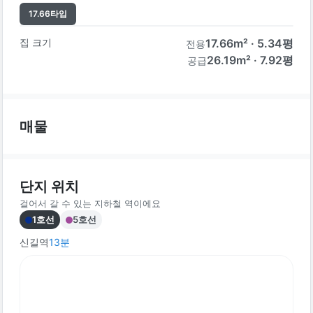
17.66
타입
집 크기
17.66
m² ·
5.34
평
전용
26.19m² · 7.92평
공급
매물
단지 위치
걸어서 갈 수 있는 지하철 역이에요
1호선
5호선
신길역
13
분