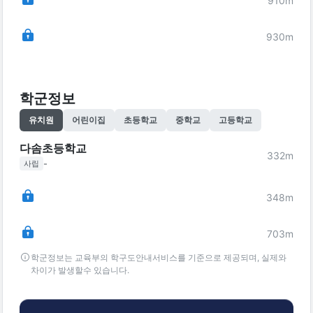
910
m
930
m
학군정보
유치원
어린이집
초등학교
중학교
고등학교
다솜초등학교
332
m
-
사립
348
m
703
m
학군정보는 교육부의 학구도안내서비스를 기준으로 제공되며, 실제와
차이가 발생할수 있습니다.