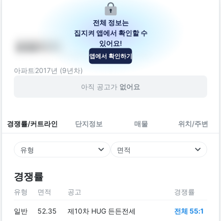
전체 정보는
집지켜 앱에서 확인할 수
있어요!
숲빌리지
앱에서 확인하기
경기도 고양시 일산동구 숲속마을2로 51-63
아파트
2017
년 (
9
년차)
아직 공고가
없어요
경쟁률/커트라인
단지정보
매물
위치/주변
유형
면적
경쟁률
유형
면적
공고
경쟁률
일반
52.35
제10차 HUG 든든전세
전체 55:1