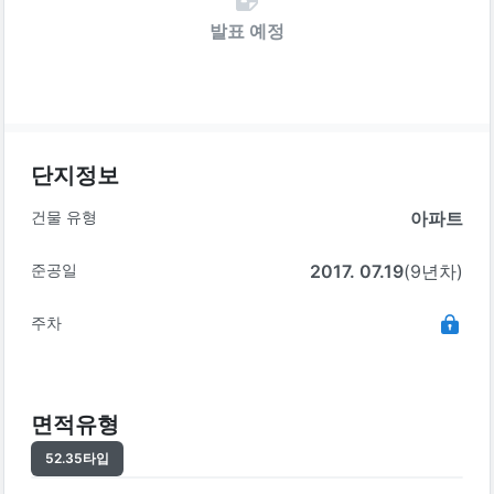
발표 예정
단지정보
건물 유형
아파트
준공일
2017. 07.19
(9년차)
주차
면적유형
52.35
타입