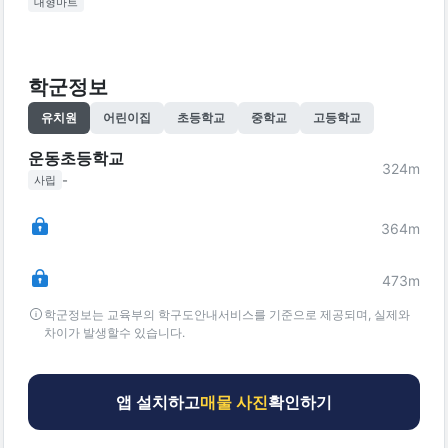
대형마트
학군정보
유치원
어린이집
초등학교
중학교
고등학교
운동초등학교
324
m
-
사립
364
m
473
m
학군정보는 교육부의 학구도안내서비스를 기준으로 제공되며, 실제와
차이가 발생할수 있습니다.
앱 설치하고
매물 사진
확인하기