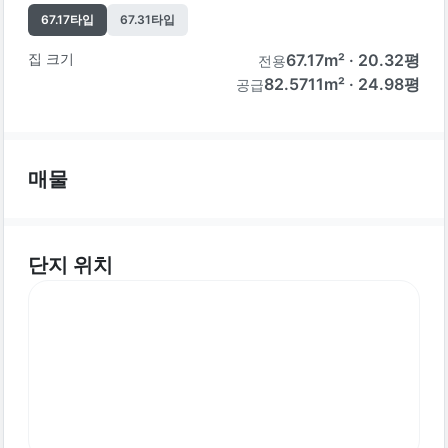
67.17
타입
67.31
타입
집 크기
67.17
m² ·
20.32
평
전용
82.5711m² · 24.98평
공급
매물
단지 위치