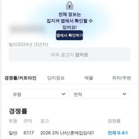
전체 정보는
집지켜 앱에서 확인할 수
있어요!
다가구주택
앱에서 확인하기
충청북도 청주시 상당구 동남로109번길 13-5
빌라
2024
년 (
2
년차)
아직 공고가
없어요
경쟁률/커트라인
단지정보
매물
위치/주변
유형
면적
경쟁률
유형
면적
공고
경쟁률
일반
67.17
2026 2차 LH신혼매입임대1
전체 0.4:1