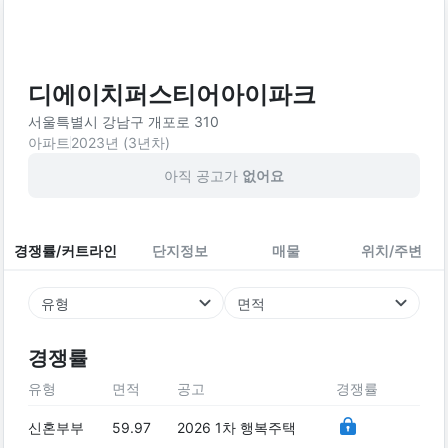
디에이치퍼스티어아이파크
서울특별시 강남구 개포로 310
아파트
2023
년 (
3
년차)
아직 공고가
없어요
경쟁률/커트라인
단지정보
매물
위치/주변
유형
면적
경쟁률
유형
면적
공고
경쟁률
신혼부부
59.97
2026 1차 행복주택