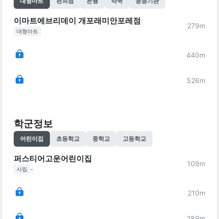
대형마트
편의점
은행
약국
공공기관
이마트에브리데이 개포래미안포레점
279
m
대형마트
440
m
526
m
학군정보
어린이집
초등학교
중학교
고등학교
퍼스티어고운어린이집
109
m
-
사립
210
m
289
m