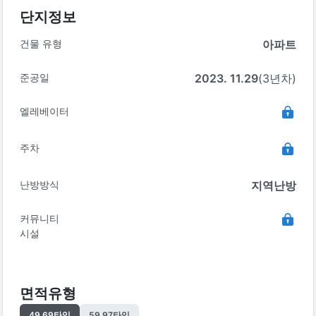
단지정보
건물 유형
아파트
준공일
2023. 11.29
(3년차)
엘레베이터
주차
난방방식
지역난방
커뮤니티
시설
면적유형
49.69
타입
59.97
타입