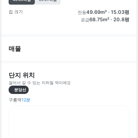
집 크기
49.69
m² ·
15.03
평
전용
68.75m² · 20.8평
공급
매물
단지 위치
걸어서 갈 수 있는 지하철 역이에요
분당선
구룡역
12
분