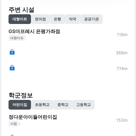
주변 시설
대형마트
편의점
은행
약국
공공기관
GS더프레시 은평가좌점
118
m
대형마트
368
m
774
m
학군정보
어린이집
초등학교
중학교
고등학교
정다운아이들어린이집
153
m
-
사립