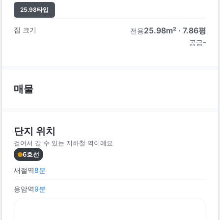
25.98
타입
집 크기
25.98
m² ·
7.86
평
전용
-
공급
매물
단지 위치
걸어서 갈 수 있는 지하철 역이에요
6호선
새절역
8
분
응암역
9
분