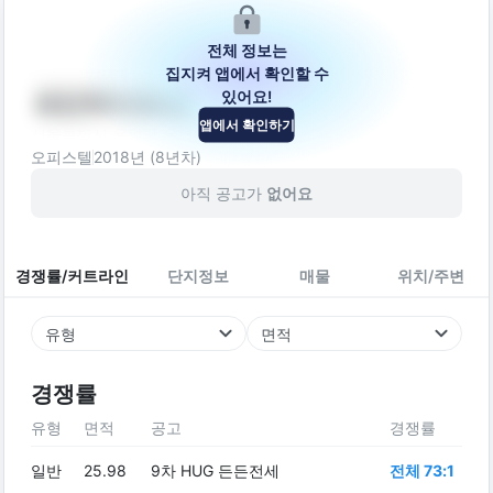
전체 정보는
집지켜 앱에서 확인할 수
있어요!
세민하이파크
앱에서 확인하기
서울특별시 은평구 은평터널로 196-2
오피스텔
2018
년 (
8
년차)
아직 공고가
없어요
경쟁률/커트라인
단지정보
매물
위치/주변
유형
면적
경쟁률
유형
면적
공고
경쟁률
일반
25.98
9차 HUG 든든전세
전체 73:1