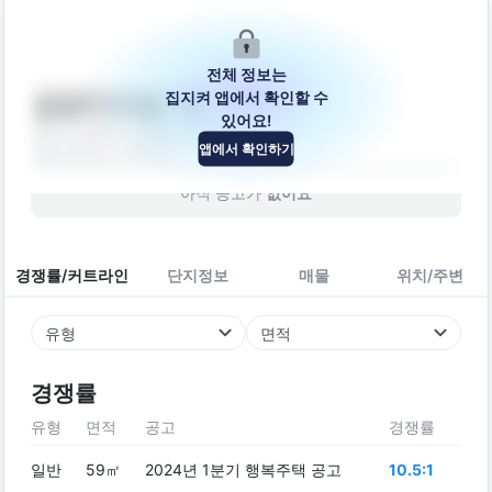
전체 정보는
집지켜 앱에서 확인할 수
삼성지오빌C동
있어요!
경기도 광주시 능평로30번길 60
앱에서 확인하기
빌라
2012
년 (
14
년차)
아직 공고가
없어요
경쟁률/커트라인
단지정보
매물
위치/주변
유형
면적
경쟁률
유형
면적
공고
경쟁률
일반
59㎡
2024년 1분기 행복주택 공고
10.5:1