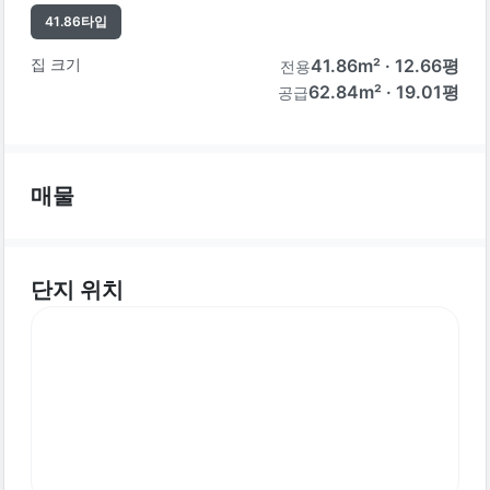
41.86
타입
집 크기
41.86
m² ·
12.66
평
전용
62.84m² · 19.01평
공급
매물
단지 위치