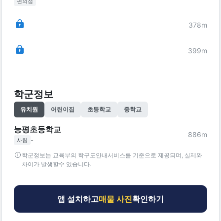
편의점
378
m
399
m
학군정보
유치원
어린이집
초등학교
중학교
능평초등학교
886
m
-
사립
학군정보는 교육부의 학구도안내서비스를 기준으로 제공되며, 실제와
차이가 발생할수 있습니다.
앱 설치하고
매물 사진
확인하기