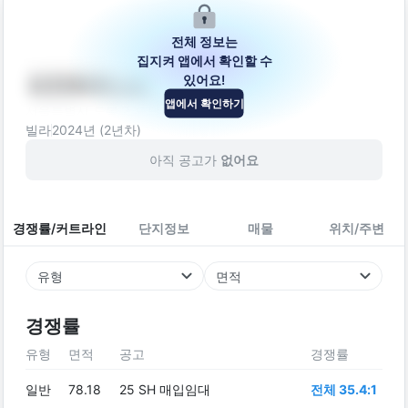
전체 정보는
집지켜 앱에서 확인할 수
있어요!
리치하우스2
앱에서 확인하기
서울특별시 도봉구 도당로13라길 51
빌라
2024
년 (
2
년차)
아직 공고가
없어요
경쟁률/커트라인
단지정보
매물
위치/주변
유형
면적
경쟁률
유형
면적
공고
경쟁률
일반
78.18
25 SH 매입임대
전체 35.4:1