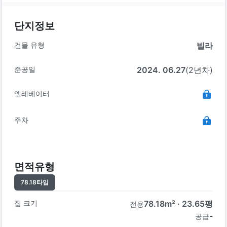
단지정보
건물 유형
빌라
준공일
2024. 06.27
(2년차)
엘레베이터
주차
면적유형
78.18
타입
집 크기
78.18
m² ·
23.65
평
전용
-
공급