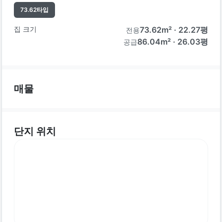
73.62
타입
집 크기
73.62
m² ·
22.27
평
전용
86.04m² · 26.03평
공급
매물
단지 위치