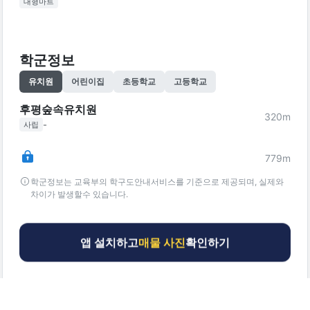
대형마트
학군정보
유치원
어린이집
초등학교
고등학교
후평숲속유치원
320
m
-
사립
779
m
학군정보는 교육부의 학구도안내서비스를 기준으로 제공되며, 실제와
차이가 발생할수 있습니다.
앱 설치하고
매물 사진
확인하기