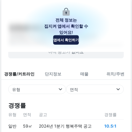
전체 정보는
집지켜 앱에서 확인할 수
만천로143번길 34
있어요!
강원특별자치도 춘천시 동면 만천로143번길 34
앱에서 확인하기
빌라
2016
년 (
10
년차)
아직 공고가
없어요
경쟁률/커트라인
단지정보
매물
위치/주변
유형
면적
경쟁률
유형
면적
공고
경쟁률
일반
59㎡
2024년 1분기 행복주택 공고
10.5:1