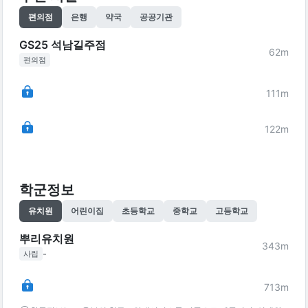
편의점
은행
약국
공공기관
GS25 석남길주점
62
m
편의점
111
m
122
m
학군정보
유치원
어린이집
초등학교
중학교
고등학교
뿌리유치원
343
m
-
사립
713
m