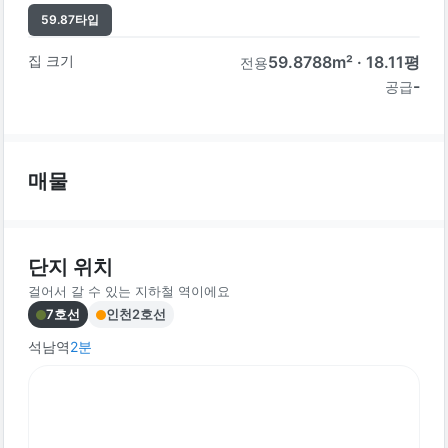
59.87
타입
집 크기
59.8788
m² ·
18.11
평
전용
-
공급
매물
단지 위치
걸어서 갈 수 있는 지하철 역이에요
7호선
인천2호선
석남역
2
분