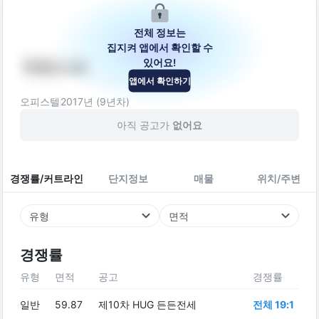
전체 정보는
집지켜 앱에서 확인할 수
있어요!
어반스뷰
앱에서 확인하기
인천광역시 서해구 옻우물로 9
오피스텔
2017
년 (
9
년차)
아직 공고가
없어요
경쟁률/커트라인
단지정보
매물
위치/주변
유형
면적
경쟁률
유형
면적
공고
경쟁률
일반
59.87
제10차 HUG 든든전세
전체 19:1