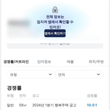
전체 정보는
집지켜 앱에서 확인할 수
목화원룸
있어요!
울산광역시 북구 호계3길 28-3
앱에서 확인하기
빌라
2013
년 (
13
년차)
아직 공고가
없어요
경쟁률/커트라인
단지정보
매물
위치/주변
유형
면적
경쟁률
유형
면적
공고
경쟁률
일반
59㎡
2024년 1분기 행복주택 공고
10.5:1