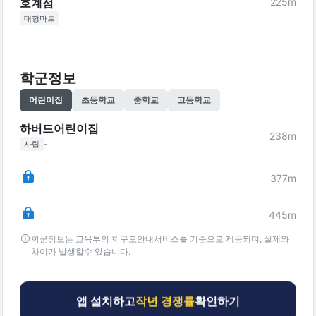
225
m
호계점
대형마트
학군정보
어린이집
초등학교
중학교
고등학교
하버드어린이집
238
m
-
사립
377
m
445
m
학군정보는 교육부의 학구도안내서비스를 기준으로 제공되며, 실제와
차이가 발생할수 있습니다.
앱 설치하고
작년 경쟁률
확인하기