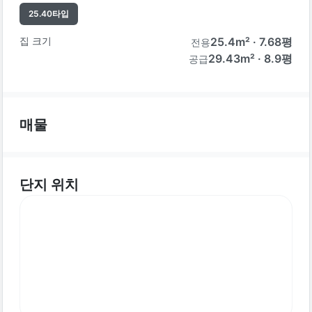
25.40
타입
집 크기
25.4
m² ·
7.68
평
전용
29.43m² · 8.9평
공급
매물
단지 위치