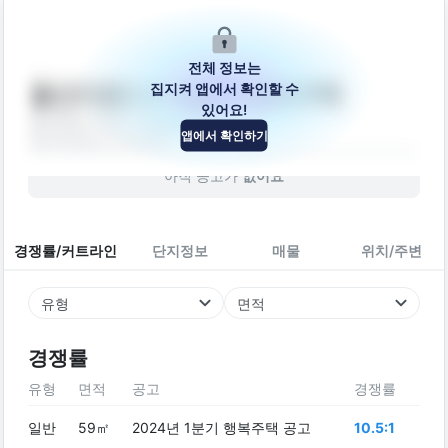
전체 정보는
집지켜 앱에서 확인할 수
울산다운2 A-4블록 행복주택
있어요!
울산광역시 중구 다운19길 25
앱에서 확인하기
빌라
1899
년 (
127
년차)
아직 공고가
없어요
경쟁률/커트라인
단지정보
매물
위치/주변
유형
면적
경쟁률
유형
면적
공고
경쟁률
일반
59㎡
2024년 1분기 행복주택 공고
10.5:1