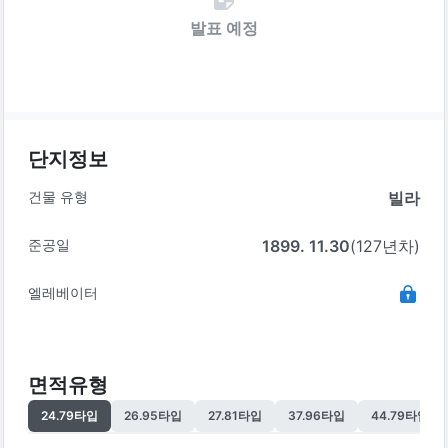
발표 예정
단지정보
건물 유형
빌라
준공일
1899. 11.30
(127년차)
엘레베이터
면적유형
24.79
타입
26.95
타입
27.81
타입
37.96
타입
44.79
타입