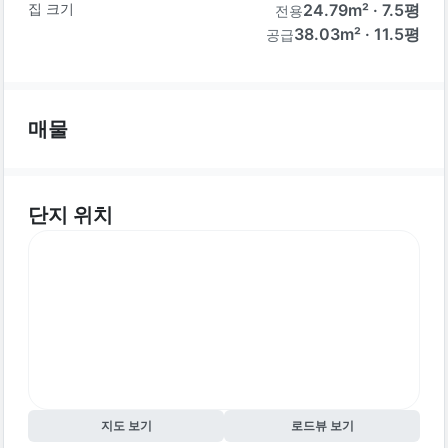
집 크기
24.79
m² ·
7.5
평
전용
38.03m² · 11.5평
공급
매물
단지 위치
지도 보기
로드뷰 보기