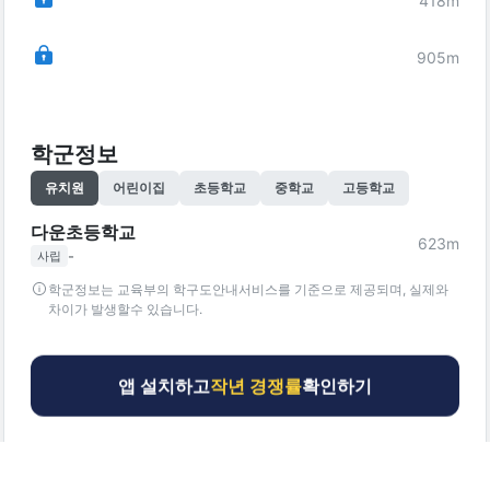
418
m
905
m
학군정보
유치원
어린이집
초등학교
중학교
고등학교
다운초등학교
623
m
-
사립
학군정보는 교육부의 학구도안내서비스를 기준으로 제공되며, 실제와
차이가 발생할수 있습니다.
앱 설치하고
작년 경쟁률
확인하기