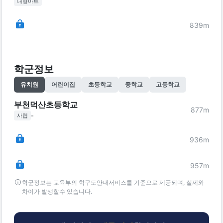
대형마트
839
m
학군정보
유치원
어린이집
초등학교
중학교
고등학교
부천덕산초등학교
877
m
-
사립
936
m
957
m
학군정보는 교육부의 학구도안내서비스를 기준으로 제공되며, 실제와
차이가 발생할수 있습니다.