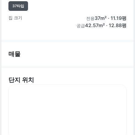
37
타입
집 크기
37
m² ·
11.19
평
전용
42.57m² · 12.88평
공급
매물
단지 위치