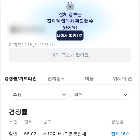
전체 정보는
집지켜 앱에서 확인할 수
있어요!
플러스타워
앱에서 확인하기
인천광역시 부평구 부평대로63번길 10-10
아파트
2016
년 (
10
년차)
아직 공고가
없어요
경쟁률/커트라인
단지정보
매물
위치/주변
유형
면적
경쟁률
유형
면적
공고
경쟁률
일반
56.02
제10차 HUG 든든전세
전체 16:1