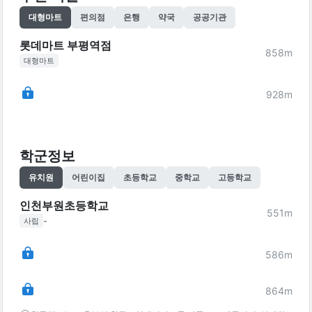
대형마트
편의점
은행
약국
공공기관
롯데마트 부평역점
858
m
대형마트
928
m
학군정보
유치원
어린이집
초등학교
중학교
고등학교
인천부원초등학교
551
m
-
사립
586
m
864
m