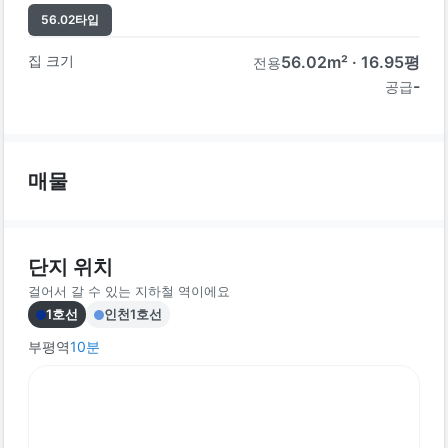
56.02
타입
집 크기
56.02
m² ·
16.95
평
전용
-
공급
매물
단지 위치
걸어서 갈 수 있는 지하철 역이에요
1호선
인천1호선
부평역
10
분