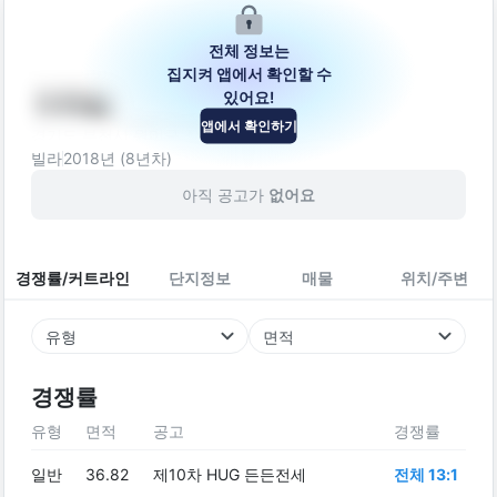
전체 정보는
집지켜 앱에서 확인할 수
있어요!
더캐슬
앱에서 확인하기
경기도 부천시 원미구 장말로 262-11
빌라
2018
년 (
8
년차)
아직 공고가
없어요
경쟁률/커트라인
단지정보
매물
위치/주변
유형
면적
경쟁률
유형
면적
공고
경쟁률
일반
36.82
제10차 HUG 든든전세
전체 13:1