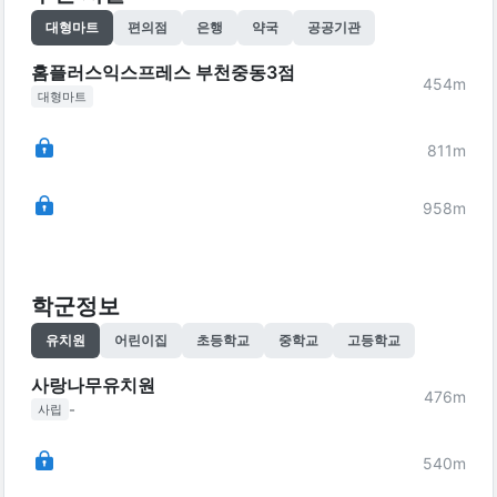
대형마트
편의점
은행
약국
공공기관
홈플러스익스프레스 부천중동3점
454
m
대형마트
811
m
958
m
학군정보
유치원
어린이집
초등학교
중학교
고등학교
사랑나무유치원
476
m
-
사립
540
m