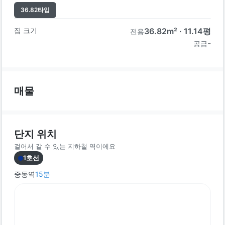
36.82
타입
집 크기
36.82
m² ·
11.14
평
전용
-
공급
매물
단지 위치
걸어서 갈 수 있는 지하철 역이에요
1호선
중동역
15
분