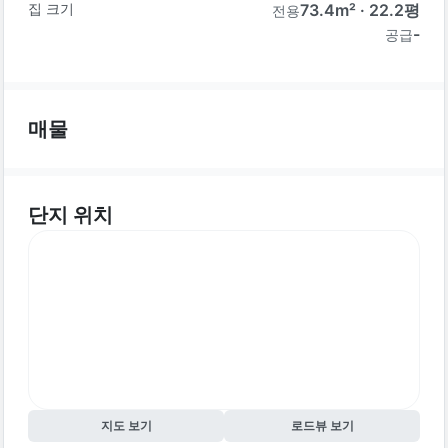
집 크기
73.4
m² ·
22.2
평
전용
-
공급
매물
단지 위치
지도 보기
로드뷰 보기