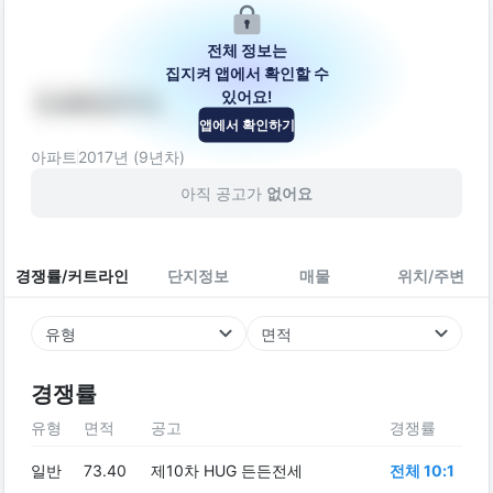
전체 정보는
집지켜 앱에서 확인할 수
있어요!
다세대주택
앱에서 확인하기
경기도 파주시 하우고개길 383
아파트
2017
년 (
9
년차)
아직 공고가
없어요
경쟁률/커트라인
단지정보
매물
위치/주변
유형
면적
경쟁률
유형
면적
공고
경쟁률
일반
73.40
제10차 HUG 든든전세
전체 10:1