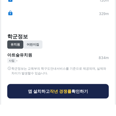
120
m
329
m
학군정보
유치원
어린이집
아트숲유치원
834
m
-
사립
학군정보는 교육부의 학구도안내서비스를 기준으로 제공되며, 실제와
차이가 발생할수 있습니다.
앱 설치하고
작년 경쟁률
확인하기