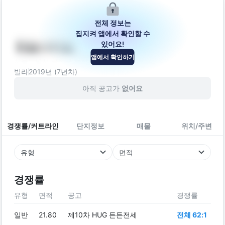
전체 정보는
집지켜 앱에서 확인할 수
있어요!
한솔시티빌
앱에서 확인하기
서울특별시 금천구 독산로50마길 5
빌라
2019
년 (
7
년차)
아직 공고가
없어요
경쟁률/커트라인
단지정보
매물
위치/주변
유형
면적
경쟁률
유형
면적
공고
경쟁률
일반
21.80
제10차 HUG 든든전세
전체 62:1