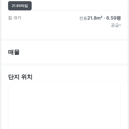
21.80
타입
집 크기
21.8
m² ·
6.59
평
전용
-
공급
매물
단지 위치