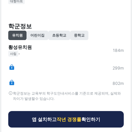
대형마트
학군정보
유치원
어린이집
초등학교
중학교
황성유치원
184
m
-
사립
299
m
802
m
학군정보는 교육부의 학구도안내서비스를 기준으로 제공되며, 실제와
차이가 발생할수 있습니다.
앱 설치하고
작년 경쟁률
확인하기