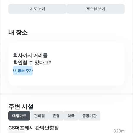
지도 보기
로드뷰 보기
내 장소
회사까지 거리를
확인할 수 있다고?
내 장소 추가
주변 시설
대형마트
편의점
은행
약국
공공기관
GS더프레시 관악난향점
820
m