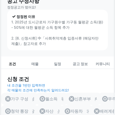
공고 수정사항
정정공고가 떴어요!
정정된 이유
1. 2025년 도시근로자 가구원수별 가구동 월평균 소득(원)
- 50%에 대한 월평균 소득 항목 추가
2. [6. 신청서류] 中「사회취약계층 입증서류 (해당자만
제출)」참고자료 추가
조건
매물
일정
공고 정보
커뮤니티
신청 조건
내 조건을 1번만 입력하면
각 매물의 조건에 만족하는지 알려드려요!
가구 구성
가구 구성
월소득
월소득
신혼부부
신혼부부
무
청약 통장
청약 통장
자산
자산
자동차
자동차
배려계
배려