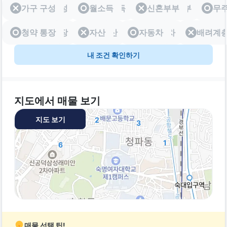
가구 구성
가구 구성
월소득
월소득
신혼부부
신혼부부
무
청약 통장
청약 통장
자산
자산
자동차
자동차
배려계
배려
내 조건 확인하기
지도에서 매물 보기
지도 보기
2
3
1
6
매물 선택 팁!