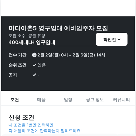
미디어촌5 영구임대 예비입주자 모집
모집 호수
공급 유형
확인전
400
세대
LH 영구임대
접수 기간
2월 2일(월) 0시 ~ 2월 6일(금) 14시
순위 조건
있음
공지
-
조건
매물
일정
공고 정보
커뮤니티
신청 조건
내 조건을 1번만 입력하면
각 매물의 조건에 만족하는지 알려드려요!