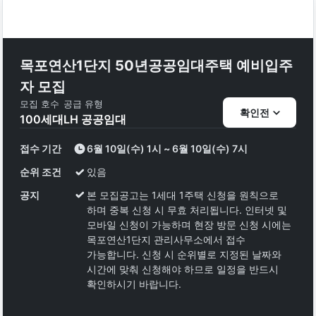
목포연산1단지 50년공공임대주택 예비입주
자 모집
모집 호수
공급 유형
확인전
100
세대
LH 공공임대
접수 기간
6월 10일(수) 1시 ~ 6월 10일(수) 7시
순위 조건
있음
공지
본 모집공고는 1세대 1주택 신청을 원칙으로
하며 중복 신청 시 무효 처리됩니다. 인터넷 및
모바일 신청이 가능하며 현장 방문 신청 시에는
목포연산1단지 관리사무소에서 접수
가능합니다. 신청 시 순위별로 지정된 날짜와
시간에 맞춰 신청해야 하므로 일정을 반드시
확인하시기 바랍니다.