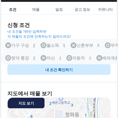
조건
매물
일정
공고 정보
커뮤니티
신청 조건
내 조건을 1번만 입력하면
각 매물의 조건에 만족하는지 알려드려요!
가구 구성
가구 구성
월소득
월소득
신혼부부
신혼부부
무
청약 통장
청약 통장
자산
자산
자동차
자동차
배려계
배려
내 조건 확인하기
지도에서 매물 보기
지도 보기
2
3
1
6