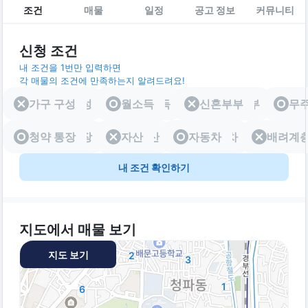
조건
매물
일정
공고 정보
커뮤니티
신청 조건
내 조건을 1번만 입력하면
각 매물의 조건에 만족하는지 알려드려요!
가구 구성
가구 구성
월소득
월소득
신혼부부
신혼부부
무
청약 통장
청약 통장
자산
자산
자동차
자동차
배려계
배려
내 조건 확인하기
지도에서 매물 보기
지도 보기
2
3
1
6