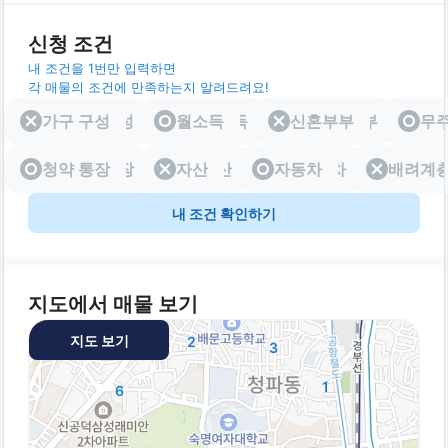
신청 조건
내 조건을 1번만 입력하면
각 매물의 조건에 만족하는지 알려드려요!
가구 구성
가구 구성
월소득
월소득
신혼부부
신혼부부
무
청약 통장
청약 통장
자산
자산
자동차
자동차
배려계
배려
내 조건 확인하기
지도에서 매물 보기
지도 보기
2
3
1
6