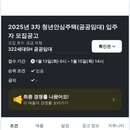
2025년 3차 청년안심주택(공공임대) 입주
자 모집공고
모집 호수
공급 유형
확인전
322
세대
SH 공공임대
접수 기간
1월 13일(화) 0시 ~ 1월 15일(목) 14시
순위 조건
없음
공지
-
최종 경쟁률 나왔어요!
각 매물의 경쟁률 보러가기
조건
매물
일정
공고 정보
커뮤니티