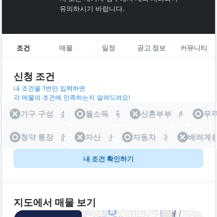
유의하시기 바랍니다.
조건
매물
일정
공고 정보
커뮤니티
신청 조건
내 조건을 1번만 입력하면
각 매물의 조건에 만족하는지 알려드려요!
가구 구성
가구 구성
월소득
월소득
신혼부부
신혼부부
무
청약 통장
청약 통장
자산
자산
자동차
자동차
배려계
배려
내 조건 확인하기
지도에서 매물 보기