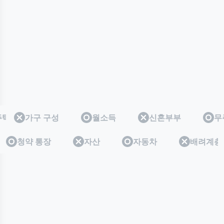
주택
무주택
가구 구성
월소득
신혼부부
무
층
계층
청약 통장
자산
자동차
배려계층