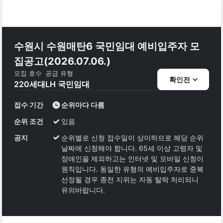
수원시 수원매탄6 국민임대 예비입주자 모
집공고(2026.07.06.)
모집 호수
공급 유형
확인전
220
세대
LH 국민임대
접수 기간
순위마다 다름
순위 조건
있음
공지
순위별로 신청 접수일이 상이하므로 해당 순위
날짜에 신청해야 합니다. 65세 이상 고령자 및
장애인을 제외하고는 인터넷 및 모바일 신청이
원칙입니다. 동일한 유형의 예비입주자로 중복
선정될 경우 종전 지위는 자동 탈락 처리되니
유의바랍니다.