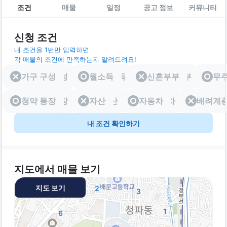
조건
매물
일정
공고 정보
커뮤니티
신청 조건
내 조건을 1번만 입력하면
각 매물의 조건에 만족하는지 알려드려요!
가구 구성
가구 구성
월소득
월소득
신혼부부
신혼부부
무
청약 통장
청약 통장
자산
자산
자동차
자동차
배려계
배려
내 조건 확인하기
지도에서 매물 보기
지도 보기
2
3
1
6