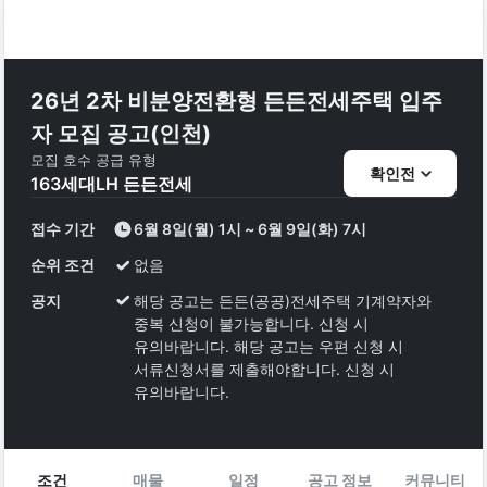
26년 2차 비분양전환형 든든전세주택 입주
자 모집 공고(인천)
모집 호수
공급 유형
확인전
163
세대
LH 든든전세
접수 기간
6월 8일(월) 1시 ~ 6월 9일(화) 7시
순위 조건
없음
공지
해당 공고는 든든(공공)전세주택 기계약자와
중복 신청이 불가능합니다. 신청 시
유의바랍니다. 해당 공고는 우편 신청 시
서류신청서를 제출해야합니다. 신청 시
유의바랍니다.
조건
매물
일정
공고 정보
커뮤니티