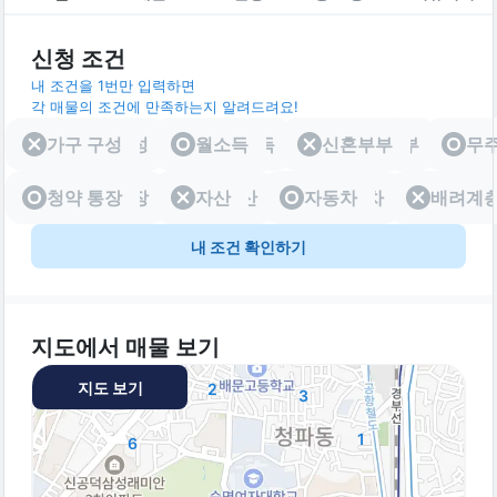
신청 조건
내 조건을 1번만 입력하면
각 매물의 조건에 만족하는지 알려드려요!
가구 구성
가구 구성
월소득
월소득
신혼부부
신혼부부
무
청약 통장
청약 통장
자산
자산
자동차
자동차
배려계
배려
내 조건 확인하기
지도에서 매물 보기
지도 보기
2
3
1
6