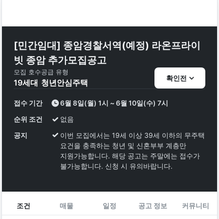
[민간임대] 종암경찰서역(예정) 라온프라이
빗 종암 추가모집공고
모집 호수
공급 유형
확인전
19
세대
청년안심주택
접수 기간
6월 8일(월) 1시 ~ 6월 10일(수) 7시
순위 조건
없음
공지
이번 모집에서는 19세 이상 39세 이하의 무주택
요건을 충족하는 청년 및 신혼부부 계층만
지원가능합니다. 해당 공고는 주말에는 접수가
불가능합니다. 신청 시 유의바랍니다.
조건
매물
일정
공고 정보
커뮤니티