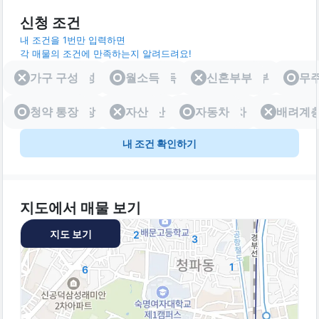
신청 조건
내 조건을 1번만 입력하면
각 매물의 조건에 만족하는지 알려드려요!
가구 구성
가구 구성
월소득
월소득
신혼부부
신혼부부
무
청약 통장
청약 통장
자산
자산
자동차
자동차
배려계
배려
내 조건 확인하기
지도에서 매물 보기
지도 보기
2
3
1
6