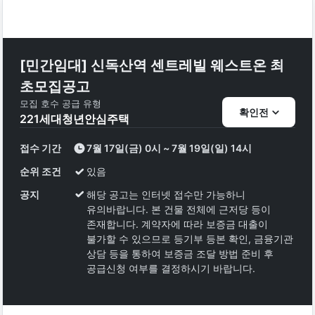
[민간임대] 신독산역 센트레빌 웨스트온 최
초모집공고
모집 호수
공급 유형
확인전
221
세대
청년안심주택
접수 기간
7월 17일(금) 0시 ~ 7월 19일(일) 14시
순위 조건
있음
공지
해당 공고는 인터넷 접수만 가능하니
유의바랍니다. 본 건물 전체에 근저당 등이
존재합니다. 계약자에 따라 보증금 대출이
불가할 수 있으므로 등기부 등본 확인, 금융기관
상담 등을 통하여 보증금 조달 방법 준비 후
공급신청 여부를 결정하시기 바랍니다.