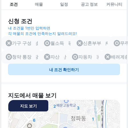
조건
매물
일정
공고 정보
커뮤니티
신청 조건
내 조건을 1번만 입력하면
각 매물의 조건에 만족하는지 알려드려요!
가구 구성
가구 구성
월소득
월소득
신혼부부
신혼부부
무
청약 통장
청약 통장
자산
자산
자동차
자동차
배려계
배려
내 조건 확인하기
지도에서 매물 보기
지도 보기
2
3
1
6