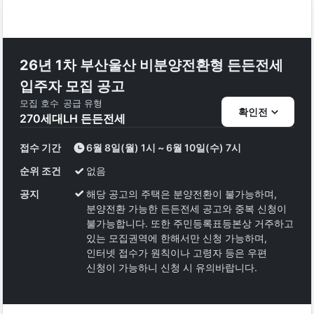
26년 1차 부산울산 비분양전환형 든든전세
입주자 모집 공고
모집 호수
공급 유형
확인전
270
세대
LH 든든전세
접수 기간
6월 8일(월) 1시 ~ 6월 10일(수) 7시
순위 조건
없음
공지
해당 공고의 주택은 분양전환이 불가능하며,
분양전환 가능한 든든전세 공고와 중복 신청이
불가능합니다. 또한 주민등록표등본상 거주하고
있는 모집권역에 한해서만 신청 가능하며,
인터넷 접수가 원칙이나 고령자 등은 우편
신청이 가능하니 신청 시 유의바랍니다.