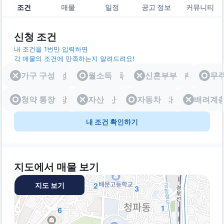
조건
매물
일정
공고 정보
커뮤니티
신청 조건
내 조건을 1번만 입력하면
각 매물의 조건에 만족하는지 알려드려요!
가구 구성
가구 구성
월소득
월소득
신혼부부
신혼부부
무
청약 통장
청약 통장
자산
자산
자동차
자동차
배려계
배려
내 조건 확인하기
지도에서 매물 보기
지도 보기
2
3
1
6