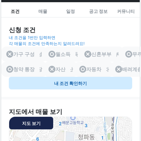
조건
매물
일정
공고 정보
커뮤니티
신청 조건
내 조건을 1번만 입력하면
각 매물의 조건에 만족하는지 알려드려요!
가구 구성
가구 구성
월소득
월소득
신혼부부
신혼부부
무
청약 통장
청약 통장
자산
자산
자동차
자동차
배려계
배려
내 조건 확인하기
지도에서 매물 보기
지도 보기
2
3
1
6