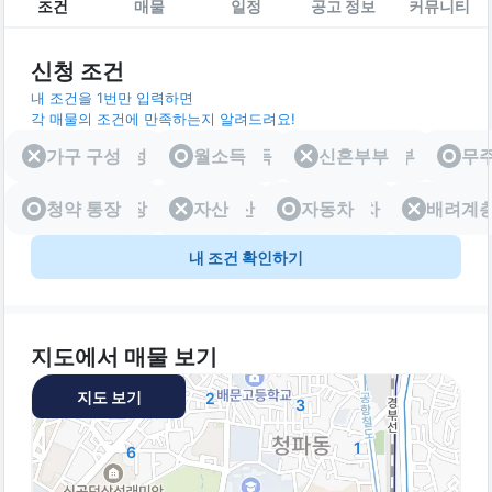
조건
매물
일정
공고 정보
커뮤니티
신청 조건
내 조건을 1번만 입력하면
각 매물의 조건에 만족하는지 알려드려요!
가구 구성
가구 구성
월소득
월소득
신혼부부
신혼부부
무
청약 통장
청약 통장
자산
자산
자동차
자동차
배려계
배려
내 조건 확인하기
지도에서 매물 보기
지도 보기
2
3
1
6