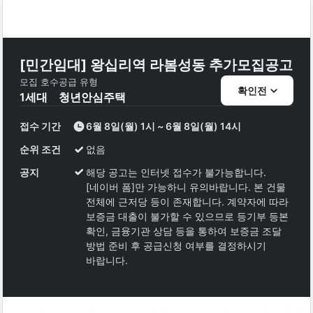
[민간임대] 왕십리역 라봄성동 추가모집공고
모집 호수
공급 유형
확인전
1
세대
청년안심주택
접수 기간
6월 8일(월) 1시 ~ 6월 8일(월) 14시
순위 조건
없음
공지
해당 공고는 인터넷 접수가 불가능합니다.
[네이버 폼]만 가능하니 유의바랍니다. 본 건물
전체에 근저당 등이 존재합니다. 계약자에 따라
보증금 대출이 불가할 수 있으므로 등기부 등본
확인, 금융기관 상담 등을 통하여 보증금 조달
방법 준비 후 공급신청 여부를 결정하시기
바랍니다.