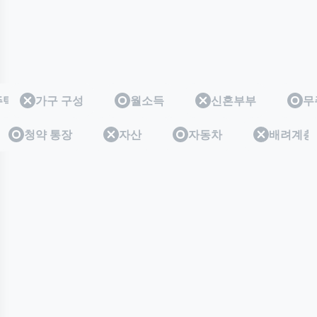
주택
무주택
가구 구성
월소득
신혼부부
무
층
계층
청약 통장
자산
자동차
배려계층