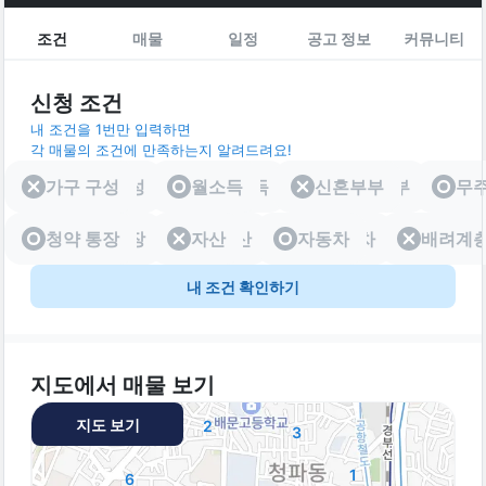
조건
매물
일정
공고 정보
커뮤니티
신청 조건
내 조건을 1번만 입력하면
각 매물의 조건에 만족하는지 알려드려요!
가구 구성
가구 구성
월소득
월소득
신혼부부
신혼부부
무
청약 통장
청약 통장
자산
자산
자동차
자동차
배려계
배려
내 조건 확인하기
지도에서 매물 보기
지도 보기
2
3
1
6