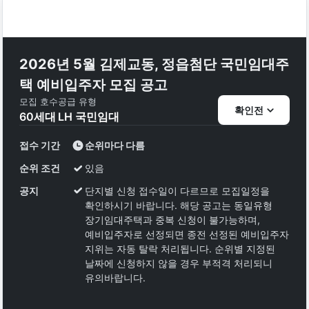
2026년 5월 김제교동, 정읍첨단 국민임대주
택 예비입주자 모집 공고
모집 호수
공급 유형
확인전
60
세대
LH 국민임대
접수 기간
순위마다 다름
순위 조건
있음
공지
단지별 신청 접수일이 다르므로 모집일정을
확인하시기 바랍니다. 해당 공고는 동일유형
장기임대주택과 중복 신청이 불가능하며,
예비입주자로 선정되면 종전 선정된 예비입주자
지위는 자동 탈락 처리됩니다. 순위별 지정된
날짜에 신청하지 않을 경우 부적격 처리되니
유의바랍니다.