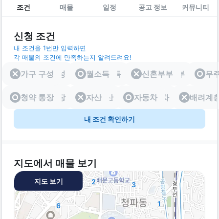
조건
매물
일정
공고 정보
커뮤니티
신청 조건
내 조건을 1번만 입력하면
각 매물의 조건에 만족하는지 알려드려요!
가구 구성
가구 구성
월소득
월소득
신혼부부
신혼부부
무
청약 통장
청약 통장
자산
자산
자동차
자동차
배려계
배려
내 조건 확인하기
지도에서 매물 보기
지도 보기
2
3
1
6