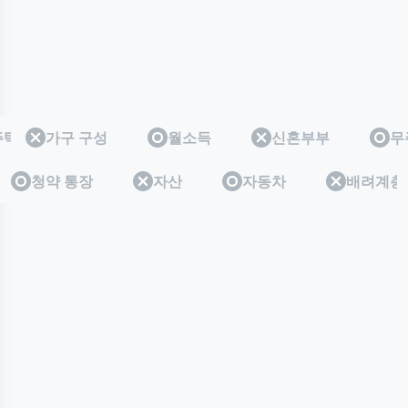
주택
무주택
가구 구성
월소득
신혼부부
무
층
계층
청약 통장
자산
자동차
배려계층