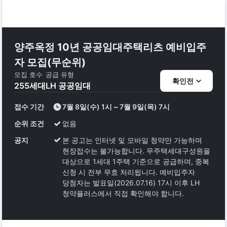
양주옥정 10년 공공임대주택리츠 예비입주
자 모집(무순위)
모집 호수
공급 유형
확인전
255
세대
LH 공공임대
접수 기간
7월 8일(수) 1시 ~ 7월 9일(목) 7시
순위 조건
없음
공지
본 공고는 인터넷 및 모바일 청약만 가능하며
현장접수는 불가능합니다. 무주택세대구성원을
대상으로 1세대 1주택 기준으로 공급하며, 중복
신청 시 전부 무효 처리됩니다. 예비입주자
당첨자는 발표일(2026.07.16) 17시 이후 LH
청약플러스에서 직접 확인해야 합니다.