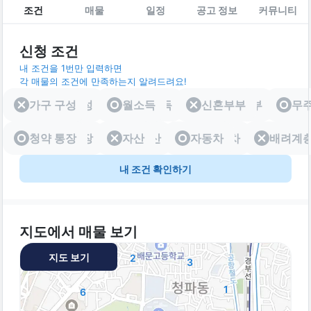
조건
매물
일정
공고 정보
커뮤니티
신청 조건
내 조건을 1번만 입력하면
각 매물의 조건에 만족하는지 알려드려요!
가구 구성
가구 구성
월소득
월소득
신혼부부
신혼부부
무
청약 통장
청약 통장
자산
자산
자동차
자동차
배려계
배려
내 조건 확인하기
지도에서 매물 보기
지도 보기
2
3
1
6