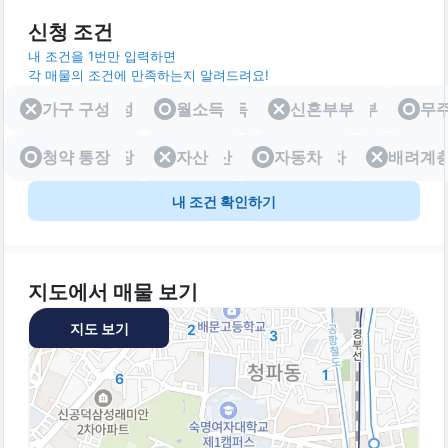
신청 조건
내 조건을 1번만 입력하면
각 매물의 조건에 만족하는지 알려드려요!
가구 구성
가구 구성
월소득
월소득
신혼부부
신혼부부
무
청약 통장
청약 통장
자산
자산
자동차
자동차
배려계
배려
내 조건 확인하기
지도에서 매물 보기
지도 보기
2
3
1
6