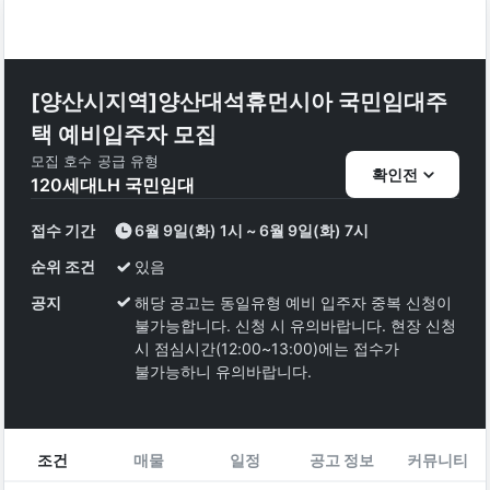
[양산시지역]양산대석휴먼시아 국민임대주
택 예비입주자 모집
모집 호수
공급 유형
확인전
120
세대
LH 국민임대
접수 기간
6월 9일(화) 1시 ~ 6월 9일(화) 7시
순위 조건
있음
공지
해당 공고는 동일유형 예비 입주자 중복 신청이
불가능합니다. 신청 시 유의바랍니다. 현장 신청
시 점심시간(12:00~13:00)에는 접수가
불가능하니 유의바랍니다.
조건
매물
일정
공고 정보
커뮤니티